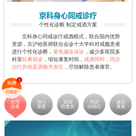
个性化诊断 制定戒酒方案
京科身心同戒诊疗戒酒模式，联合国内优势
资源，京沪哈医师联合会诊十大学科对戒瘾患者
进行个性化诊断，
避免漏诊误诊
，减少多医院多
科室
轮番就诊
，缩短康复时间，
戒酒同时，同步
治疗共病及酒瘾并发症
，尽快解除患者痛苦。
生理
身心
巩固
同步
戒后
脱毒
康复
防复饮
治病症
康复