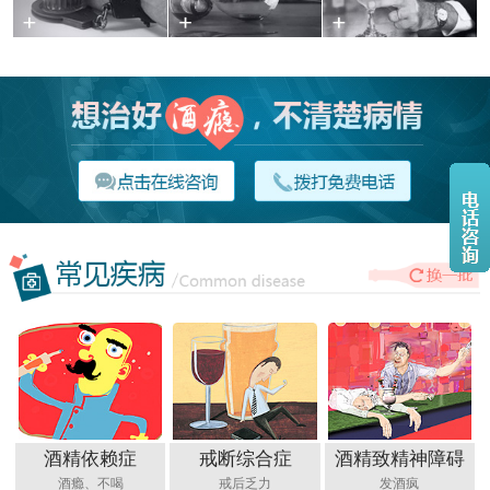
酒精依赖症
戒断综合症
酒精致精神障碍
酒瘾、不喝
戒后乏力
发酒疯