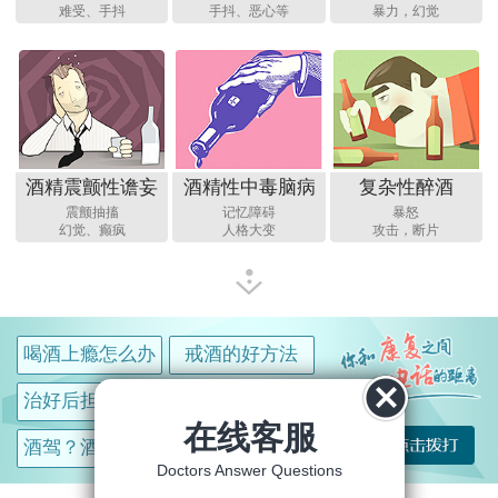
难受、手抖
手抖、恶心等
暴力，幻觉
酒精震颤性谵妄
酒精性中毒脑病
复杂性醉酒
震颤抽搐
记忆障碍
暴怒
幻觉、癫疯
人格大变
攻击，断片
喝酒上瘾怎么办
戒酒的好方法
治好后担心复饮
戒酒费用多少钱
在线客服
酒驾？酒后家暴
不想连累家人
Doctors Answer Questions