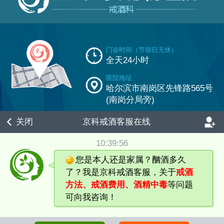
门诊时间（节假日无休）
全天24小时
医院地址
哈尔滨市南岗区先锋路565号
(南岗分局旁)
关闭
京科戒酒客服在线
黑ICP备19001199号
10:39:56
版权声明：部分图片来源网络，版权归原作者所有，仅作分享之用，如果分享内容
您是本人还是家属？酗酒多久
侵犯您的版权或所标来源非第一原创，请私信小编，我们会及时审核处理。
了？我是京科戒酒客服，关于
戒酒
方法、戒酒费用、酒精中毒
等问题
可向我咨询！