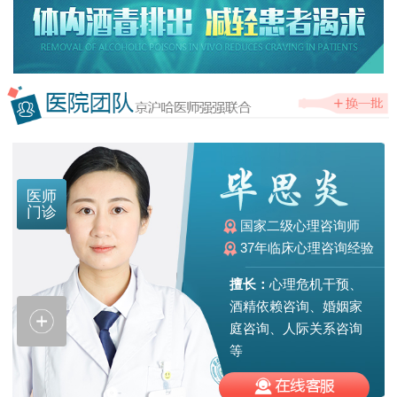
医师
门诊
国家二级心理咨询师
任
37年临床心理咨询经验
擅长：
心理危机干预、
酒精依赖咨询、婚姻家
庭咨询、人际关系咨询
等